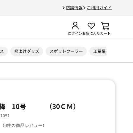
店舗情報
ご利用ガイド
ログイン
お気に入り
カート
ス
熊よけグッズ
スポットクーラー
工業扇
ニトリル
棒 10号 （30ＣＭ）
11051
（0件の商品レビュー）