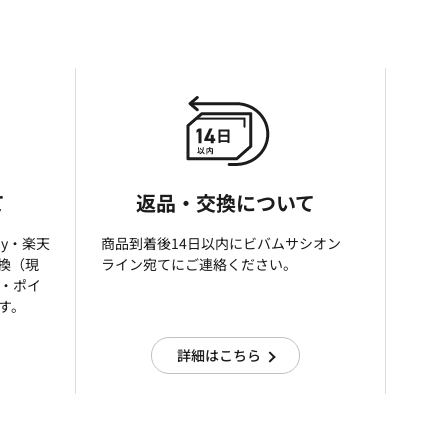
て
返品・交換について
ay・楽天
商品到着後14日以内にビバムサシオン
引換（現
ライン宛てにご連絡ください。
済・ポイ
す。
詳細はこちら