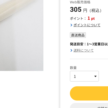
Web販売価格
305
円（税込）
1
pt
ポイント：
ポイントについて
直送商品
発送目安：1～3営業日
送料について
数量