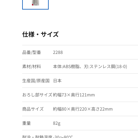
仕様・サイズ
品番/型番
2288
素材/材料
本体:ABS樹脂、刃:ステンレス鋼(18-0)
生産国/原産国
日本
おろし部サイズ
約幅73×奥行121mm
商品サイズ
約幅80×奥行220×高さ22mm
重量
82g
耐冷・耐熱温度
-30〜80℃