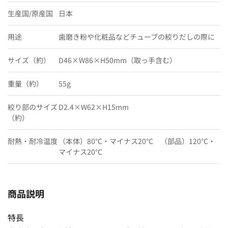
生産国/原産国
日本
用途
歯磨き粉や化粧品などチューブの絞りだしの際に
サイズ（約）
D46×W86×H50mm（取っ手含む）
重量（約）
55g
絞り部のサイズ
D2.4×W62×H15mm
（約）
耐熱・耐冷温度
（本体）80℃・マイナス20℃ （部品）120℃・
マイナス20℃
商品説明
特長