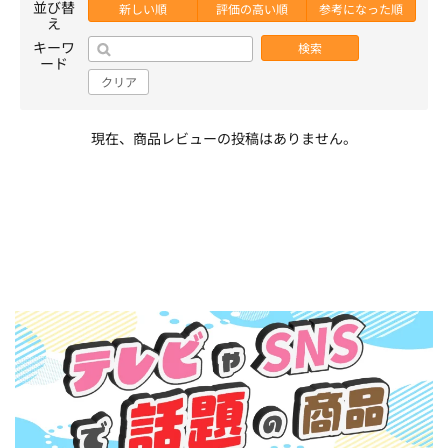
並び替
新しい順
評価の高い順
参考になった順
え
キーワ
検索
ード
クリア
現在、商品レビューの投稿はありません。