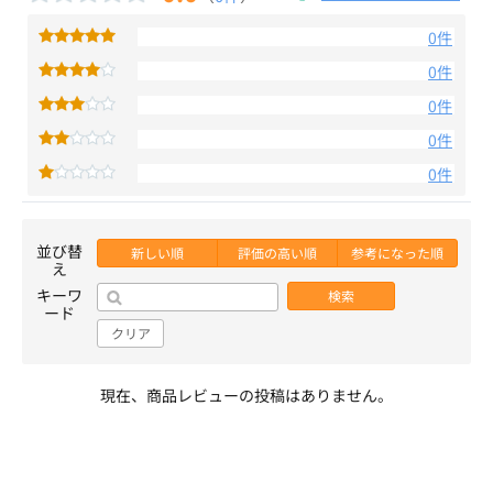
0件
0件
0件
0件
0件
並び替
新しい順
評価の高い順
参考になった順
え
キーワ
検索
ード
クリア
現在、商品レビューの投稿はありません。