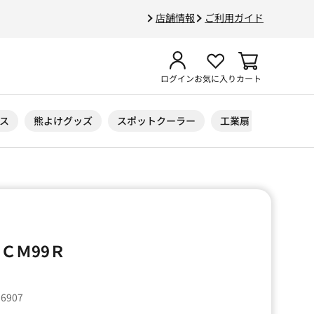
店舗情報
ご利用ガイド
ログイン
お気に入り
カート
ス
熊よけグッズ
スポットクーラー
工業扇
ニトリル
ＣＭ99Ｒ
36907