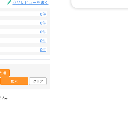
商品レビューを書く
0件
0件
0件
0件
0件
た順
検索
クリア
せん。