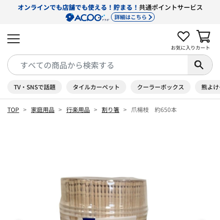
オンラインでも店舗でも使える！貯まる！
共通ポイントサービス
詳細はこちら
お気に入り
カート
TV・SNSで話題
タイルカーペット
クーラーボックス
熊よけ
TOP
家庭用品
行楽用品
割り箸
爪楊枝 約650本