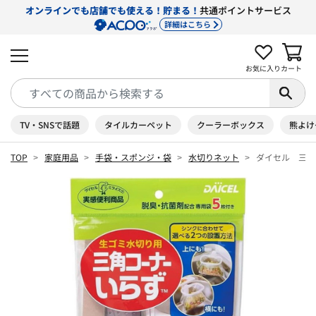
オンラインでも店舗でも使える！貯まる！
共通ポイントサービス
詳細はこちら
お気に入り
カート
TV・SNSで話題
タイルカーペット
クーラーボックス
熊よけ
TOP
家庭用品
手袋・スポンジ・袋
水切りネット
ダイセル 三角