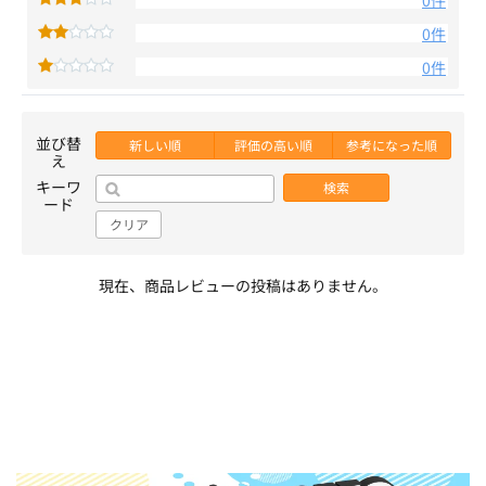
0件
0件
0件
並び替
新しい順
評価の高い順
参考になった順
え
キーワ
検索
ード
クリア
現在、商品レビューの投稿はありません。