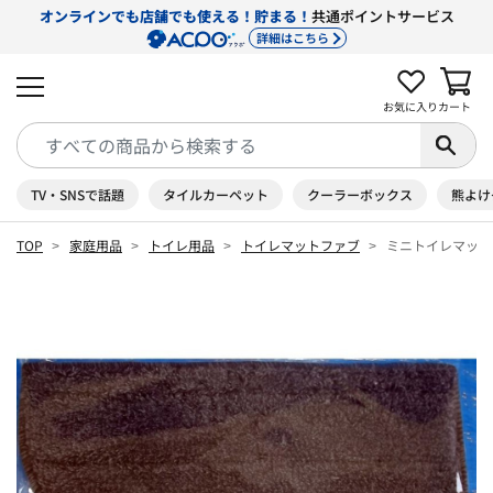
オンラインでも店舗でも使える！貯まる！
共通ポイントサービス
詳細はこちら
お気に入り
カート
TV・SNSで話題
タイルカーペット
クーラーボックス
熊よけ
TOP
家庭用品
トイレ用品
トイレマットファブ
ミニトイレマット 