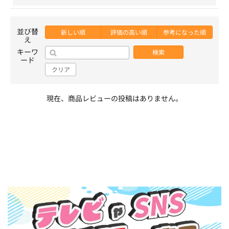
並び替
新しい順
評価の高い順
参考になった順
え
キーワ
検索
ード
クリア
現在、商品レビューの投稿はありません。