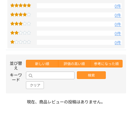
0件
0件
0件
0件
0件
並び替
新しい順
評価の高い順
参考になった順
え
キーワ
検索
ード
クリア
現在、商品レビューの投稿はありません。