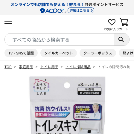
オンラインでも店舗でも使える！貯まる！
共通ポイントサービス
詳細はこちら
お気に入り
カート
TV・SNSで話題
タイルカーペット
クーラーボックス
熊よけ
TOP
家庭用品
トイレ用品
トイレ掃除用品
トイレの隙間汚れ防止