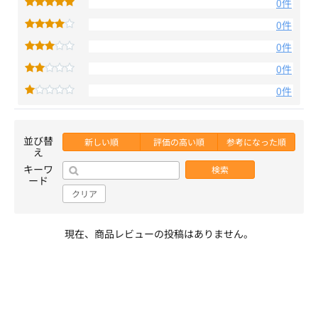
0件
0件
0件
0件
0件
並び替
新しい順
評価の高い順
参考になった順
え
キーワ
検索
ード
クリア
現在、商品レビューの投稿はありません。