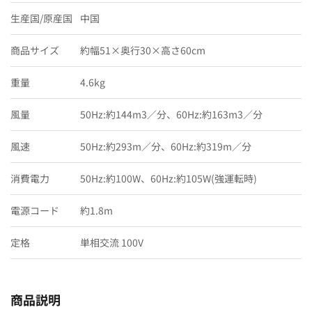
生産国/原産国
中国
商品サイズ
約幅51×奥行30×高さ60cm
重量
4.6kg
風量
50Hz:約144m3／分、60Hz:約163m3／分
風速
50Hz:約293m／分、60Hz:約319m／分
消費電力
50Hz:約100W、60Hz:約105W(強運転時)
電源コード
約1.8m
定格
単相交流 100V
商品説明