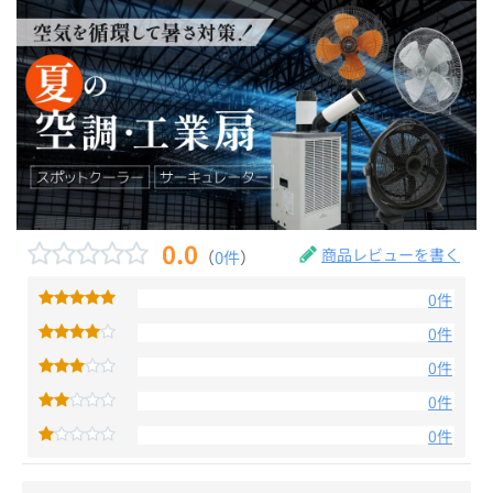
0.0
商品レビューを書く
（
0件
）
0件
0件
0件
0件
0件