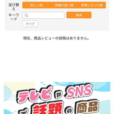
並び替
新しい順
評価の高い順
参考になった順
え
キーワ
検索
ード
クリア
現在、商品レビューの投稿はありません。