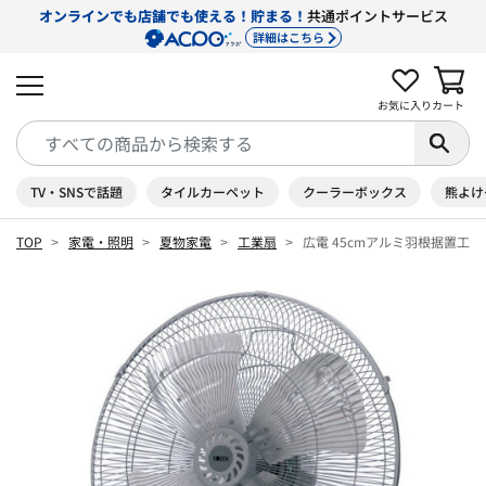
オンラインでも店舗でも使える！貯まる！
共通ポイントサービス
詳細はこちら
お気に入り
カート
TV・SNSで話題
タイルカーペット
クーラーボックス
熊よけ
TOP
家電・照明
夏物家電
工業扇
広電 45cmアルミ羽根据置工業扇 