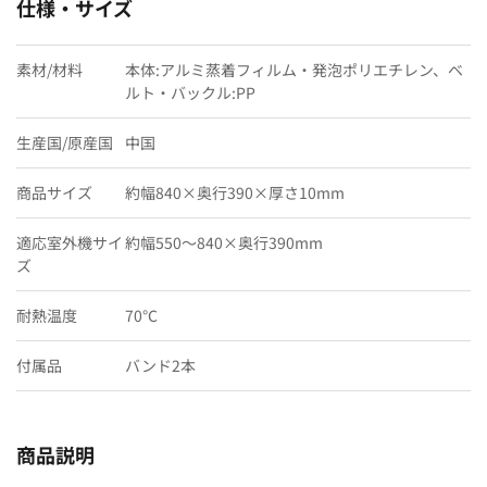
仕様・サイズ
素材/材料
本体:アルミ蒸着フィルム・発泡ポリエチレン、ベ
ルト・バックル:PP
生産国/原産国
中国
商品サイズ
約幅840×奥行390×厚さ10mm
適応室外機サイ
約幅550〜840×奥行390mm
ズ
耐熱温度
70℃
付属品
バンド2本
商品説明