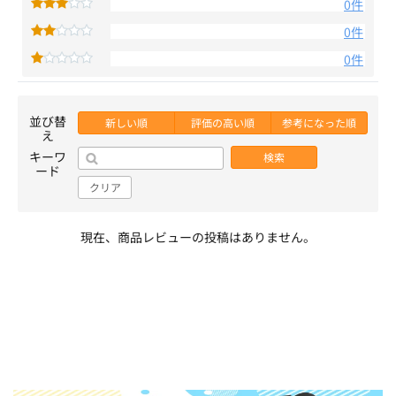
0件
0件
0件
並び替
新しい順
評価の高い順
参考になった順
え
キーワ
検索
ード
クリア
現在、商品レビューの投稿はありません。