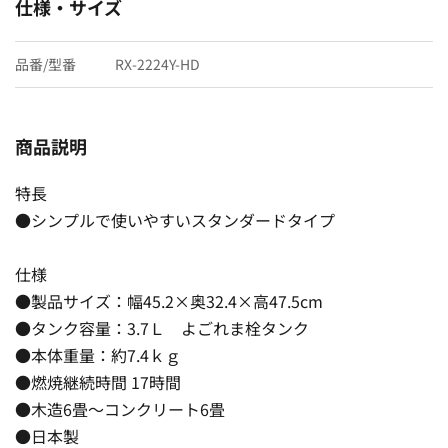
仕様・サイズ
品番/型番
RX-2224Y-HD
商品説明
特長
●シンプルで使いやすいスタンダードタイプ
仕様
●製品サイズ：幅45.2×奥32.4×高47.5cm
●タンク容量：3.7Ｌ よごれま栓タンク
●本体重量：約7.4ｋｇ
●燃焼継続時間 17時間
●木造6畳〜コンクリート6畳
●日本製