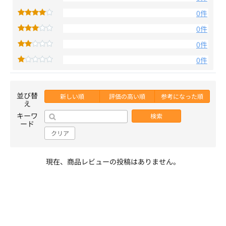
0件
0件
0件
0件
並び替
新しい順
評価の高い順
参考になった順
え
キーワ
検索
ード
クリア
現在、商品レビューの投稿はありません。