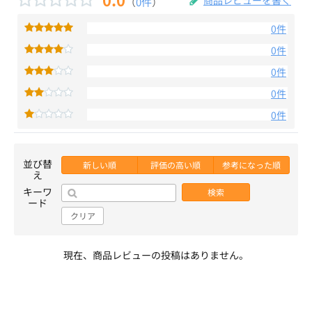
（
0件
）
0件
0件
0件
0件
0件
並び替
新しい順
評価の高い順
参考になった順
え
キーワ
検索
ード
クリア
現在、商品レビューの投稿はありません。