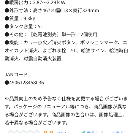
●暖房出力：2.87〜2.29ｋＷ
●外形寸法：高さ467×幅618×奥行324mm
●質量：9.3kg
●タンク容量：5L
●その他：［乾電池別売］単一形／2個使用
●機能：カラ―点火／消火ボタン、ポジションマーク、ニ
オイカット消火、よごれま栓 5L、給油サイン、給油時自
動消火、対震自動消火装置
JANコード
●4906128458036
※品質向上のため予告なく仕様を変更する場合がございま
す。パッケージのリニューアル等につき、商品画像が異な
る場合がございます。商品画像の色合いは、画像処理上、
若干異なる場合がございます。
0.0
商品レビューを書く