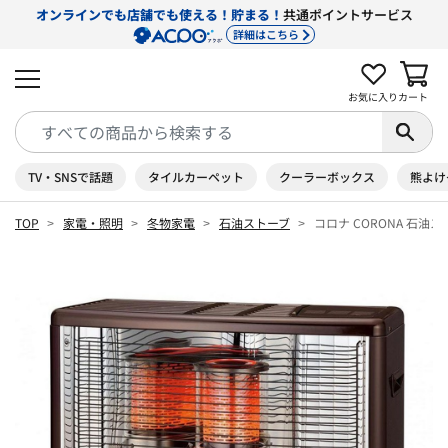
オンラインでも店舗でも使える！貯まる！
共通ポイントサービス
詳細はこちら
お気に入り
カート
TV・SNSで話題
タイルカーペット
クーラーボックス
熊よけ
TOP
家電・照明
冬物家電
石油ストーブ
コロナ CORONA 石油ストー