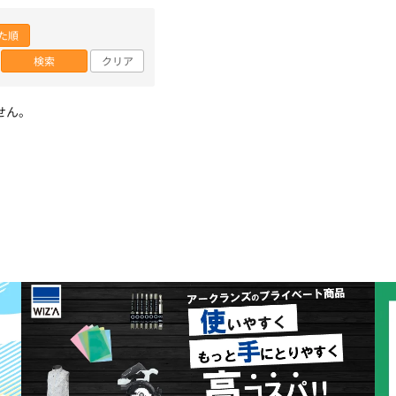
た順
検索
クリア
せん。