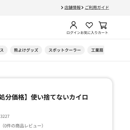
店舗情報
ご利用ガイド
ログイン
お気に入り
カート
ス
熊よけグッズ
スポットクーラー
工業扇
ニトリル
処分価格】使い捨てないカイロ
53227
（0件の商品レビュー）