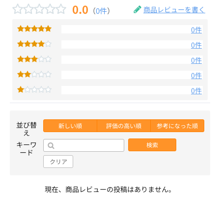
0.0
商品レビューを書く
（
0件
）
0件
0件
0件
0件
0件
並び替
新しい順
評価の高い順
参考になった順
え
キーワ
検索
ード
クリア
現在、商品レビューの投稿はありません。