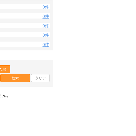
0件
0件
0件
0件
0件
た順
検索
クリア
せん。