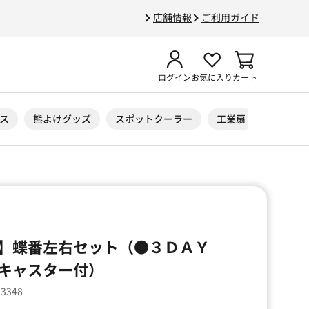
店舗情報
ご利用ガイド
ログイン
お気に入り
カート
ス
熊よけグッズ
スポットクーラー
工業扇
ニトリル
】蝶番左右セット（●３ＤＡＹ
キャスター付）
13348