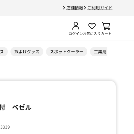
店舗情報
ご利用ガイド
ログイン
お気に入り
カート
ス
熊よけグッズ
スポットクーラー
工業扇
ニトリル
付 ベゼル
63339