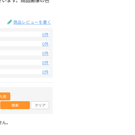
。
商品レビューを書く
0件
0件
0件
0件
0件
た順
検索
クリア
せん。