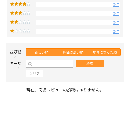
0件
0件
0件
0件
並び替
新しい順
評価の高い順
参考になった順
え
キーワ
検索
ード
クリア
現在、商品レビューの投稿はありません。