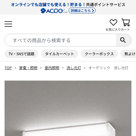
オンラインでも店舗でも使える！貯まる！
共通ポイントサービス
詳細はこちら
お気に入り
カート
TV・SNSで話題
タイルカーペット
クーラーボックス
熊よけ
TOP
家電・照明
室内照明
流し元灯
オーデリック 流し元灯 ［昼光色