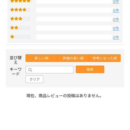
0件
0件
0件
0件
0件
並び替
新しい順
評価の高い順
参考になった順
え
キーワ
検索
ード
クリア
現在、商品レビューの投稿はありません。