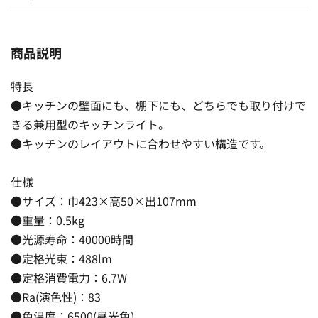
商品説明
特長
●キッチンの壁面にも、棚下にも、どちらでも取り付けで
きる兼用型のキッチンライト。
●キッチンのレイアウトに合わせやすい構造です。
仕様
●サイズ：巾423×高50×出107mm
●重量：0.5kg
●光源寿命：40000時間
●定格光束：488lm
●定格消費電力：6.7W
●Ra(演色性)：83
●色温度：6500(昼光色)