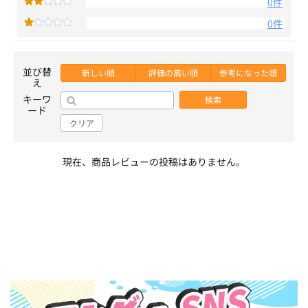
0件
0件
並び替
新しい順
評価の高い順
参考になった順
え
キーワ
検索
ード
クリア
現在、商品レビューの投稿はありません。