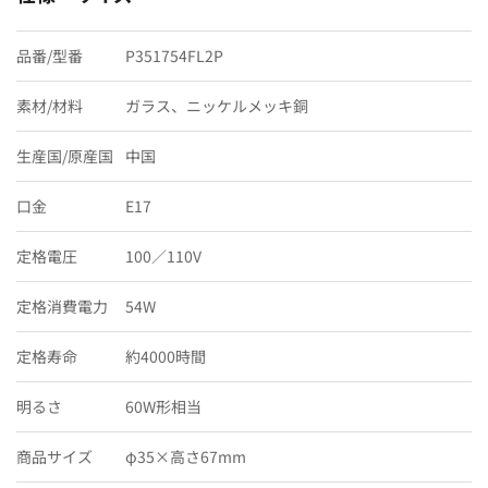
品番/型番
P351754FL2P
素材/材料
ガラス、ニッケルメッキ銅
生産国/原産国
中国
口金
E17
定格電圧
100／110V
定格消費電力
54W
定格寿命
約4000時間
明るさ
60W形相当
商品サイズ
φ35×高さ67mm