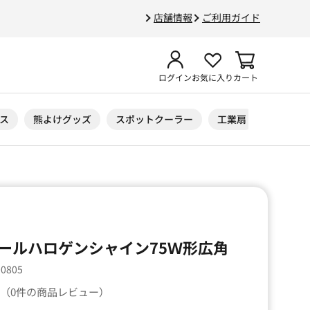
店舗情報
ご利用ガイド
ログイン
お気に入り
カート
ス
熊よけグッズ
スポットクーラー
工業扇
ニトリル
ールハロゲンシャイン75Ｗ形広角
00805
（0件の商品レビュー）