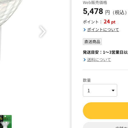
Web販売価格
5,478
円（税込
24
pt
ポイント：
ポイントについて
直送商品
発送目安：1～3営業日
送料について
数量