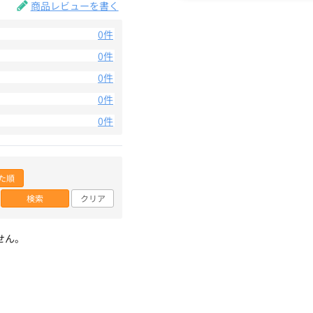
商品レビューを書く
0件
0件
0件
0件
0件
た順
検索
クリア
せん。