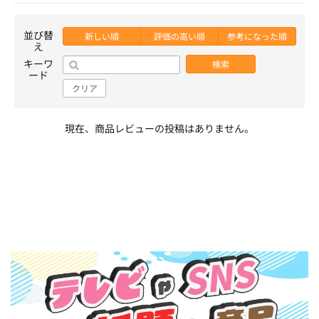
並び替
新しい順
評価の高い順
参考になった順
え
キーワ
検索
ード
クリア
現在、商品レビューの投稿はありません。