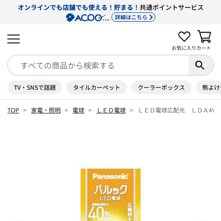
オンラインでも店舗でも使える！貯まる！
共通ポイントサービス
詳細はこちら
お気に入り
カート
TV・SNSで話題
タイルカーペット
クーラーボックス
熊よけ
TOP
家電・照明
電球
ＬＥＤ電球
ＬＥＤ電球広配光 ＬＤＡ4Ｗ