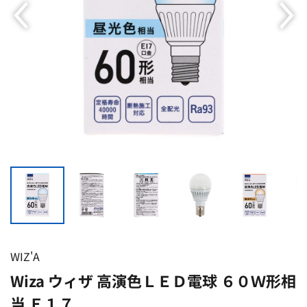
WIZ'A
Wiza ウィザ 高演色ＬＥＤ電球 ６０Ｗ形相
当 Ｅ１７