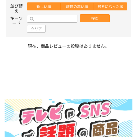
並び替
新しい順
評価の高い順
参考になった順
え
キーワ
検索
ード
クリア
現在、商品レビューの投稿はありません。