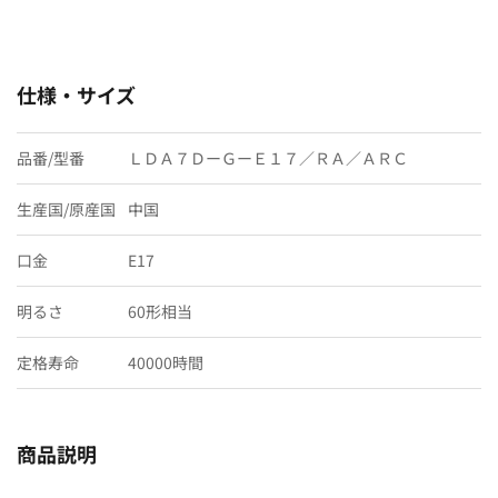
仕様・サイズ
品番/型番
ＬＤＡ７ＤーＧーＥ１７／ＲＡ／ＡＲＣ
生産国/原産国
中国
口金
E17
明るさ
60形相当
定格寿命
40000時間
商品説明