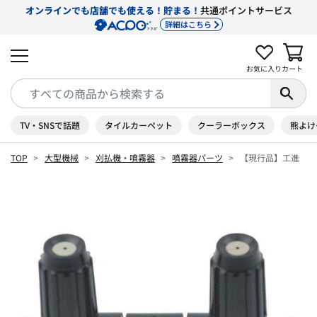
オンラインでも店舗でも使える！貯まる！
共通ポイントサービス
詳細はこちら
お気に入り
カート
TV・SNSで話題
タイルカーペット
クーラーボックス
熊よけ
TOP
大型機械
刈払機・噴霧器
噴霧器パーツ
【現行品】工進 2