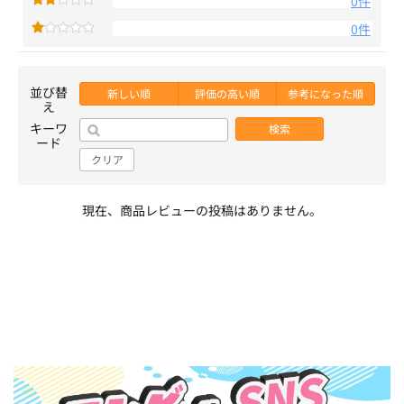
0件
0件
並び替
新しい順
評価の高い順
参考になった順
え
キーワ
検索
ード
クリア
現在、商品レビューの投稿はありません。