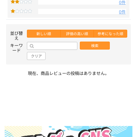
0件
0件
並び替
新しい順
評価の高い順
参考になった順
え
キーワ
検索
ード
クリア
現在、商品レビューの投稿はありません。