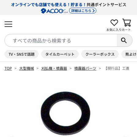
オンラインでも店舗でも使える！貯まる！
共通ポイントサービス
詳細はこちら
お気に入り
カート
TV・SNSで話題
タイルカーペット
クーラーボックス
熊よけ
TOP
大型機械
刈払機・噴霧器
噴霧器パーツ
【現行品】工進 2