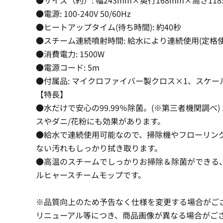
●電源: 100-240V 50/60Hz
●ヒートアップタイム(待ち時間): 約40秒
●スチーム連続噴射時間: 給水により連続使用(定格使
●消費電力: 1500W
●電源コード: 5m
●付属品: マイクロファイバー製クロス×1、スケ
【特長】
●水だけで安心の99.99％除菌。(※第三者機関調べ)
スやダニ/花粉にも効果があります。
●給水で連続使用可能なので、掃除機やフローリン
ない汚れもしっかり拭き取ります。
●高温のスチームでしっかりお掃除＆除菌ができる
ルヒャースチームモップです。
※品質向上のため予告なく仕様を変更する場合がご
リニューアル等につき、商品画像が異なる場合がご