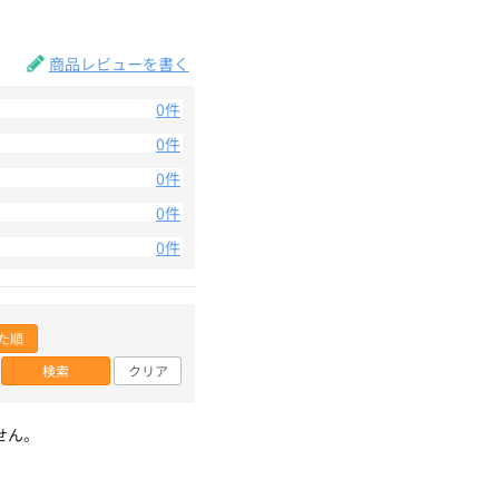
。
商品レビューを書く
0件
0件
0件
0件
0件
た順
検索
クリア
せん。