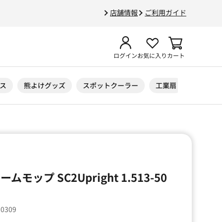
店舗情報
ご利用ガイド
ログイン
お気に入り
カート
ス
熊よけグッズ
スポットクーラー
工業扇
ニトリル
モップ SC2Upright 1.513-50
90309