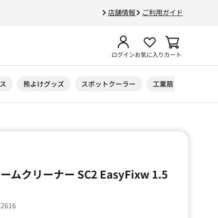
店舗情報
ご利用ガイド
ログイン
お気に入り
カート
ス
熊よけグッズ
スポットクーラー
工業扇
ニトリル
クリーナー SC2 EasyFixw 1.5
12616