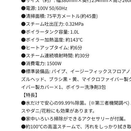
●電源: 100V 50/60Hz
●清掃面積: 75平方メートル(約45畳)
●スチーム吐出圧力: 0.32MPa
●ボイラータンク容量: 1.0L
●ボイラー加熱温度: 約143℃
●ヒートアップタイム: 約6分
●スチーム連続噴射時間: 約30分
●消費電力: 1500W
●標準装備品: パイプ、イージーフィックスフロア
ズルヘッド、ブラシ黒・黄、マイクロファイバー製
イバー製カバー×1、ボイラー洗浄剤3包
【特長】
●水だけで安心の99.99％除菌。(※第三者機関調べ)
スやダニ/花粉にも効果があります。
●家中いろいろ掃除ができるアクセサリーが付属。
●約100℃の高温スチームで、汚れをしっかり拭き