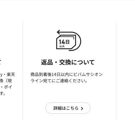
て
返品・交換について
ay・楽天
商品到着後14日以内にビバムサシオン
引換（現
ライン宛てにご連絡ください。
済・ポイ
す。
詳細はこちら