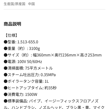
生産国/原産国
中国
商品説明
【仕様】
●型番: 1.513-655.0
●重量（約）: 3100g
●サイズ（約）: 幅360mm×奥行236mm×高さ253mm
●電源: 100V 50/60Hz
●清掃面積: 75平方メートル
●スチーム吐出圧力: 0.35MPa
●ボイラータンク容量: 1L
●ヒートアップタイム: 約35秒
●消費電力: 1500W
●標準装備品: パイプ、イージーフィックスフロアノズ
ル、ハンドブラシ、ノズルヘッド、ブラシ黒・黄、マイク