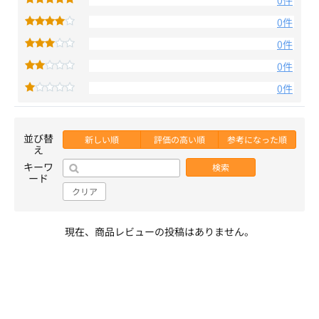
0件
0件
0件
0件
0件
並び替
新しい順
評価の高い順
参考になった順
え
キーワ
検索
ード
クリア
現在、商品レビューの投稿はありません。