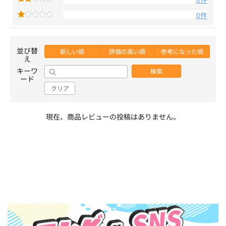
0件
並び替
新しい順
評価の高い順
参考になった順
え
キーワ
検索
ード
クリア
現在、商品レビューの投稿はありません。