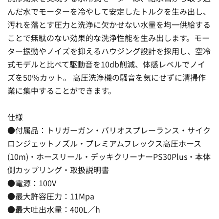
んだ水でモーターを冷やして安定したトルクを生み出し、
汚れを落とす圧力と洗浄に欠かせない水量を均一供給する
ことで無駄のない効果的な洗浄性能を生み出します。モー
ター振動やノイズを抑えるハウジング設計を採用し、空冷
式モデルと比べて駆動音を10db削減、体感レベルでノイ
ズを50％カット。 高圧洗浄機の騒音を気にせずに清掃作
業に集中することができます。
仕様
●付属品：トリガーガン・バリオスプレーランス・サイク
ロンジェットノズル・プレミアムフレックス高圧ホース
(10m)・ホースリール・デッキクリーナーPS30Plus・本体
側カップリング・取扱説明書
●電源：100V
●最大許容圧力：11Mpa
●最大吐出水量：400L／h