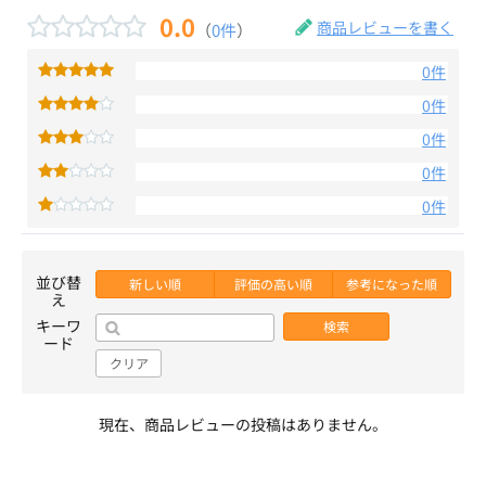
0.0
商品レビューを書く
（
0件
）
0件
0件
0件
0件
0件
並び替
新しい順
評価の高い順
参考になった順
え
キーワ
検索
ード
クリア
現在、商品レビューの投稿はありません。