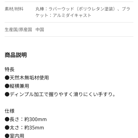
素材/材料
丸棒：ラバーウッド（ポリウレタン塗装）、ブラ
ケット：アルミダイキャスト
生産国/原産国
中国
商品説明
特長
●天然木無垢材使用
●縦横兼用
●ディンプル加工で握りやすく滑りにくい手すり。
仕様
●長さ：約300mm
●太さ：約35mm
●室内用