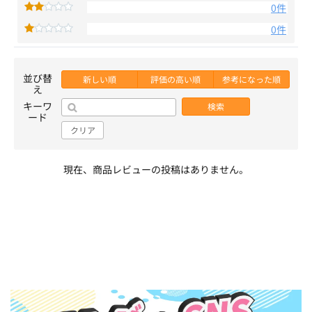
0件
0件
並び替
新しい順
評価の高い順
参考になった順
え
キーワ
検索
ード
クリア
現在、商品レビューの投稿はありません。