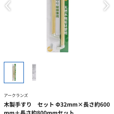
アークランズ
木製手すり セット Φ32mm×長さ約600
mm＋長さ約800mmセット