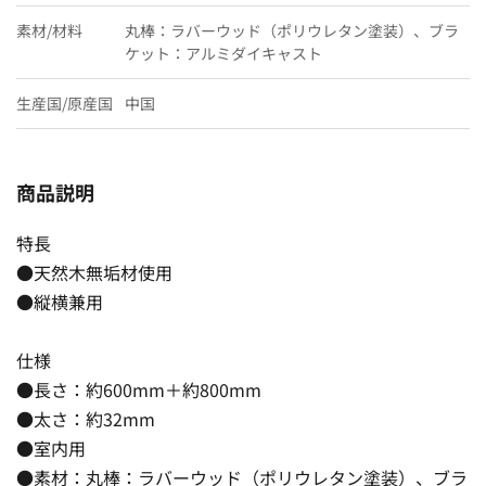
素材/材料
丸棒：ラバーウッド（ポリウレタン塗装）、ブラ
ケット：アルミダイキャスト
生産国/原産国
中国
商品説明
特長
●天然木無垢材使用
●縦横兼用
仕様
●長さ：約600mm＋約800mm
●太さ：約32mm
●室内用
●素材：丸棒：ラバーウッド（ポリウレタン塗装）、ブラ