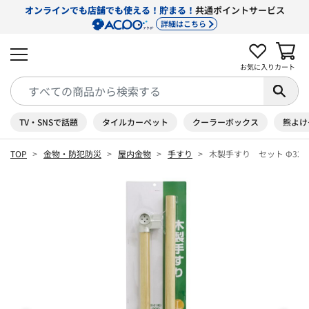
オンラインでも店舗でも使える！貯まる！
共通ポイントサービス
詳細はこちら
お気に入り
カート
TV・SNSで話題
タイルカーペット
クーラーボックス
熊よけ
TOP
金物・防犯防災
屋内金物
手すり
木製手すり セット Φ32m