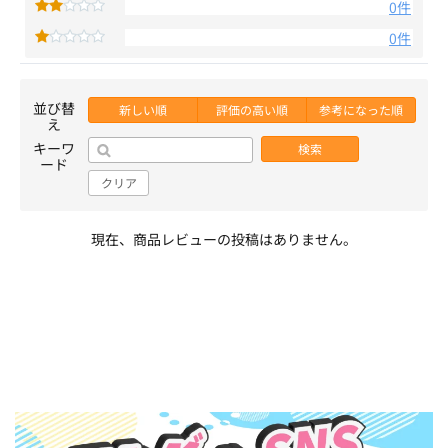
0件
0件
並び替
新しい順
評価の高い順
参考になった順
え
キーワ
検索
ード
クリア
現在、商品レビューの投稿はありません。