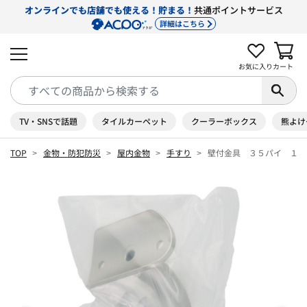
オンラインでも店舗でも使える！貯まる！
共通ポイントサービス
詳細はこちら
お気に入り
カート
TV・SNSで話題
タイルカーペット
クーラーボックス
熊よけ
TOP
金物・防犯防災
屋内金物
手すり
壁付金具 ３５パイ １０