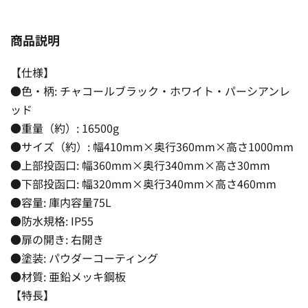
商品説明
【仕様】
●色・柄: チャコールブラック・ホワイト・パーシアンレ
ッド
●重量（約）: 16500g
●サイズ（約）: 幅410mm×奥行360mm×高さ1000mm
●上部投函口: 幅360mm×奥行340mm×高さ30mm
●下部投函口: 幅320mm×奥行340mm×高さ460mm
●容量: 庫内容量75L
●防水規格: IP55
●扉の開き: 右開き
●塗装: パウダーコーティング
●材質: 亜鉛メッキ鋼板
【特長】