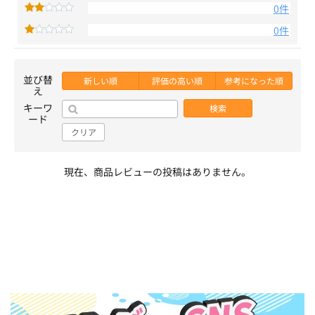
0件
0件
並び替
新しい順
評価の高い順
参考になった順
え
キーワ
検索
ード
クリア
現在、商品レビューの投稿はありません。