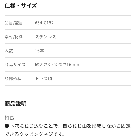
仕様・サイズ
品番/型番
634-C152
素材/材料
ステンレス
入数
16本
商品サイズ
約太さ3.5×長さ16mm
頭部形状
トラス頭
商品説明
特長
●下穴にねじ込むことで、自らねじ山を形成しながら固定
できるタッピングネジです。