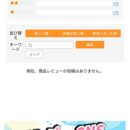
0件
0件
並び替
新しい順
評価の高い順
参考になった順
え
キーワ
検索
ード
クリア
現在、商品レビューの投稿はありません。