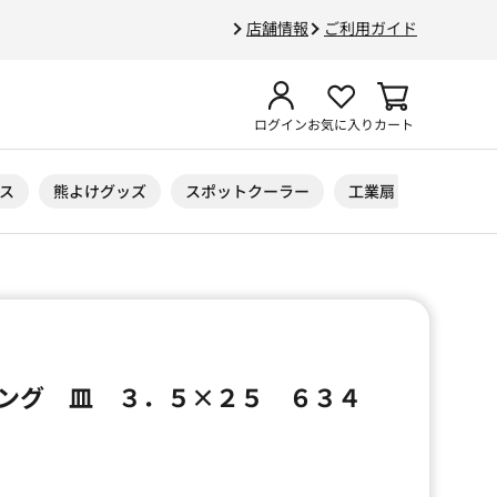
店舗情報
ご利用ガイド
ログイン
お気に入り
カート
ス
熊よけグッズ
スポットクーラー
工業扇
ニトリル
ング 皿 ３．５×２５ ６３４