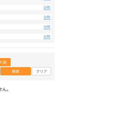
0件
0件
0件
0件
た順
検索
クリア
せん。