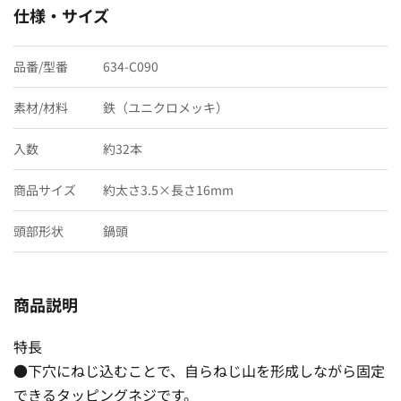
仕様・サイズ
品番/型番
634-C090
素材/材料
鉄（ユニクロメッキ）
入数
約32本
商品サイズ
約太さ3.5×長さ16mm
頭部形状
鍋頭
商品説明
特長
●下穴にねじ込むことで、自らねじ山を形成しながら固定
できるタッピングネジです。