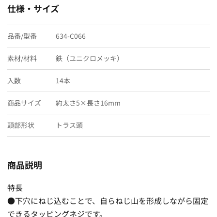
仕様・サイズ
品番/型番
634-C066
素材/材料
鉄（ユニクロメッキ）
入数
14本
商品サイズ
約太さ5×長さ16mm
頭部形状
トラス頭
商品説明
特長
●下穴にねじ込むことで、自らねじ山を形成しながら固定
できるタッピングネジです。