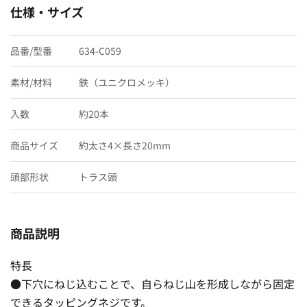
仕様・サイズ
品番/型番
634-C059
素材/材料
鉄（ユニクロメッキ）
入数
約20本
商品サイズ
約太さ4×長さ20mm
頭部形状
トラス頭
商品説明
特長
●下穴にねじ込むことで、自らねじ山を形成しながら固定
できるタッピングネジです。