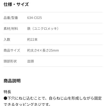
仕様・サイズ
品番/型番
634-C025
素材/材料
鉄（ユニクロメッキ）
入数
約22本
商品サイズ
約太さ4×長さ25mm
頭部形状
皿頭
商品説明
特長
●下穴にねじ込むことで、自らねじ山を形成しながら固定
できるタッピングネジです。