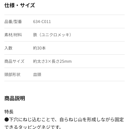
仕様・サイズ
品番/型番
634-C011
素材/材料
鉄（ユニクロメッキ）
入数
約30本
商品サイズ
約太さ3×長さ25mm
頭部形状
皿頭
商品説明
特長
●下穴にねじ込むことで、自らねじ山を形成しながら固定
できるタッピングネジです。