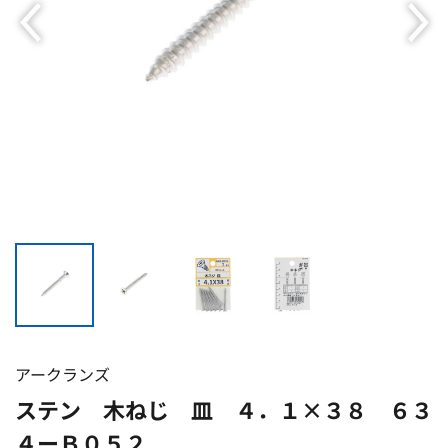
アークランズ
ステン 木ねじ 皿 ４．１×３８ ６３
４ーＢ０５２