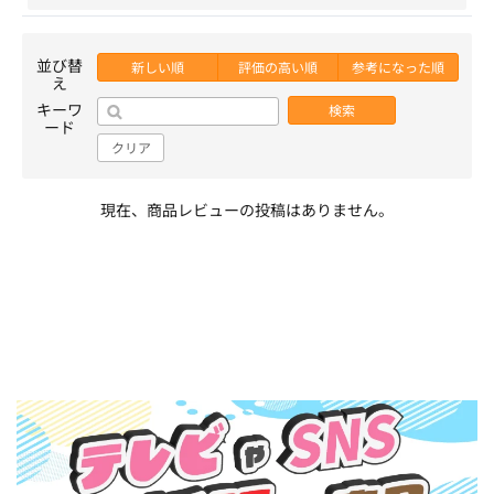
並び替
新しい順
評価の高い順
参考になった順
え
キーワ
検索
ード
クリア
現在、商品レビューの投稿はありません。