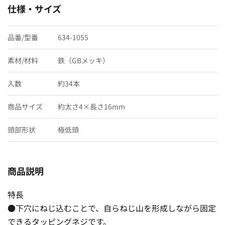
仕様・サイズ
品番/型番
634-1055
素材/材料
鉄（GBメッキ）
入数
約34本
商品サイズ
約太さ4×長さ16mm
頭部形状
極低頭
商品説明
特長
●下穴にねじ込むことで、自らねじ山を形成しながら固定
できるタッピングネジです。