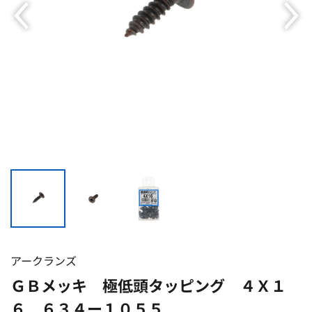
アークランズ
ＧＢメッキ 極低頭タッピング ４Ｘ１
６ ６３４ー１０５５