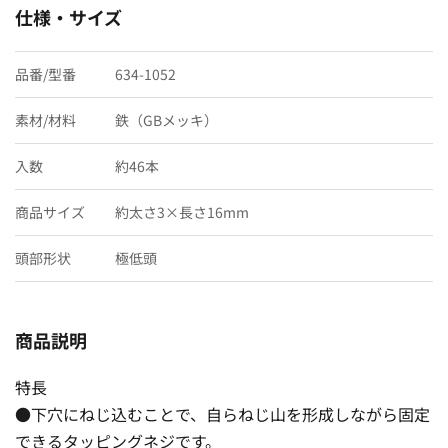
仕様・サイズ
品番/型番
634-1052
素材/材料
鉄（GBメッキ）
入数
約46本
商品サイズ
約太さ3×長さ16mm
頭部形状
極低頭
商品説明
特長
●下穴にねじ込むことで、自らねじ山を形成しながら固定
できるタッピングネジです。