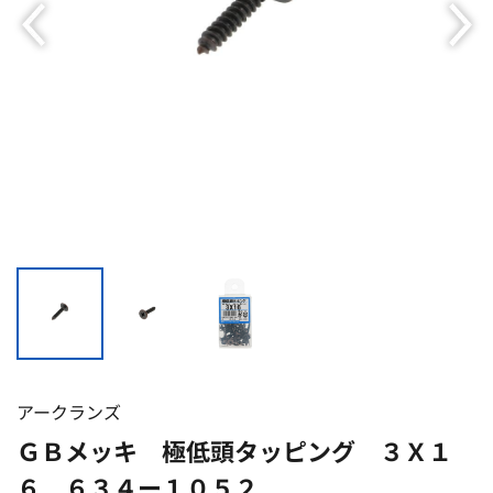
アークランズ
ＧＢメッキ 極低頭タッピング ３Ｘ１
６ ６３４ー１０５２