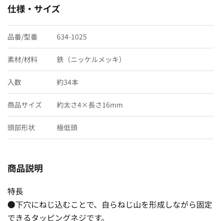
仕様・サイズ
品番/型番
634-1025
素材/材料
鉄（ニッケルメッキ）
入数
約34本
商品サイズ
約太さ4×長さ16mm
頭部形状
極低頭
商品説明
特長
●下穴にねじ込むことで、自らねじ山を形成しながら固定
できるタッピングネジです。