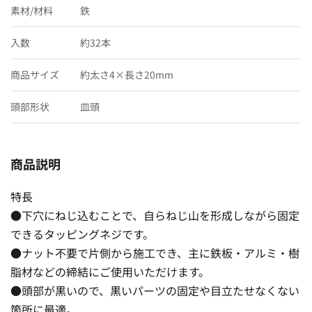
素材/材料
鉄
入数
約32本
商品サイズ
約太さ4×長さ20mm
頭部形状
皿頭
商品説明
特長
●下穴にねじ込むことで、自らねじ山を形成しながら固定
できるタッピングネジです。
●ナット不要で片側から施工でき、主に鉄板・アルミ・樹
脂材などの締結にご使用いただけます。
●頭部が黒いので、黒いパーツの固定や目立たせなくない
箇所に最適。