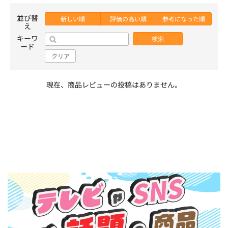
並び替
新しい順
評価の高い順
参考になった順
え
キーワ
検索
ード
クリア
現在、商品レビューの投稿はありません。